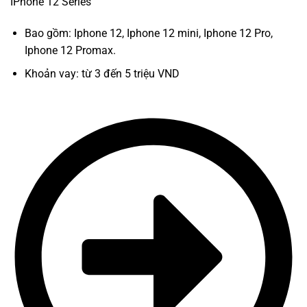
IPhone 12 Series
Bao gồm: Iphone 12, Iphone 12 mini, Iphone 12 Pro,
Iphone 12 Promax.
Khoản vay: từ 3 đến 5 triệu VND