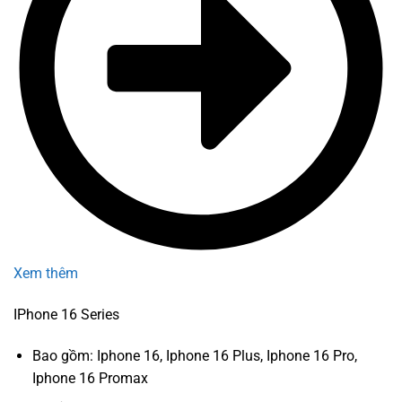
Xem thêm
IPhone 16 Series
Bao gồm: Iphone 16, Iphone 16 Plus, Iphone 16 Pro,
Iphone 16 Promax