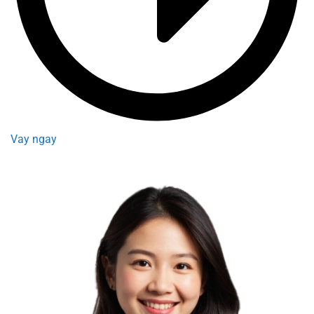
Vay ngay