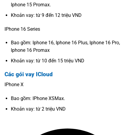
Iphone 15 Promax.
Khoản vay: từ 9 đến 12 triệu VND
IPhone 16 Series
Bao gồm: Iphone 16, Iphone 16 Plus, Iphone 16 Pro,
Iphone 16 Promax
Khoản vay: từ 10 đến 15 triệu VND
Các gói vay ICloud
IPhone X
Bao gồm: IPhone XSMax.
Khoản vay: từ 2 triệu VND