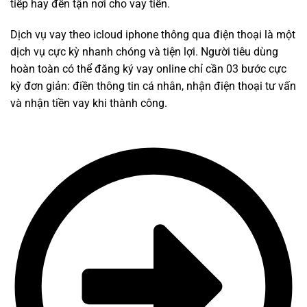
tiếp hay đến tận nơi cho vay tiền.
Dịch vụ vay theo icloud iphone thông qua điện thoại là một
dịch vụ cực kỳ nhanh chóng và tiện lợi. Người tiêu dùng
hoàn toàn có thể đăng ký vay online chỉ cần 03 bước cực
kỳ đơn giản: điền thông tin cá nhân, nhận điện thoại tư vấn
và nhận tiền vay khi thành công.