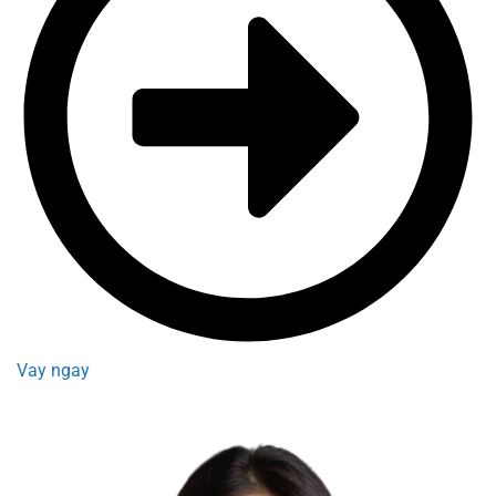
Vay ngay