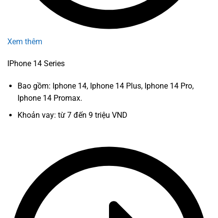
Xem thêm
IPhone 14 Series
Bao gồm: Iphone 14, Iphone 14 Plus, Iphone 14 Pro,
Iphone 14 Promax.
Khoản vay: từ 7 đến 9 triệu VND