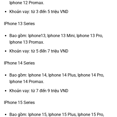
Iphone 12 Promax.
Khoản vay: từ 3 đến 5 triệu VND
IPhone 13 Series
Bao gồm: Iphone13, Iphone 13 Mini, Iphone 13 Pro,
Iphone 13 Promax.
Khoản vay: từ 5 đến 7 triệu VND
IPhone 14 Series
Bao gồm: Iphone 14, Iphone 14 Plus, Iphone 14 Pro,
Iphone 14 Promax.
Khoản vay: từ 7 đến 9 triệu VND
IPhone 15 Series
Bao gồm: Iphone 15, Iphone 15 Plus, Iphone 15 Pro,