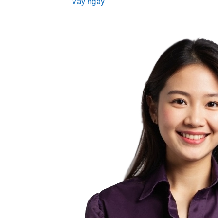
Vay ngay