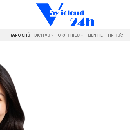
TRANG CHỦ
DỊCH VỤ
GIỚI THIỆU
LIÊN HỆ
TIN TỨC