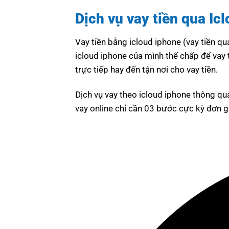
Dịch vụ vay tiền qua Ic
Vay tiền bằng icloud iphone (vay tiền qu
icloud iphone của mình thế chấp để vay t
trực tiếp hay đến tận nơi cho vay tiền.
Dịch vụ vay theo icloud iphone thông qua
vay online chỉ cần 03 bước cực kỳ đơn gi