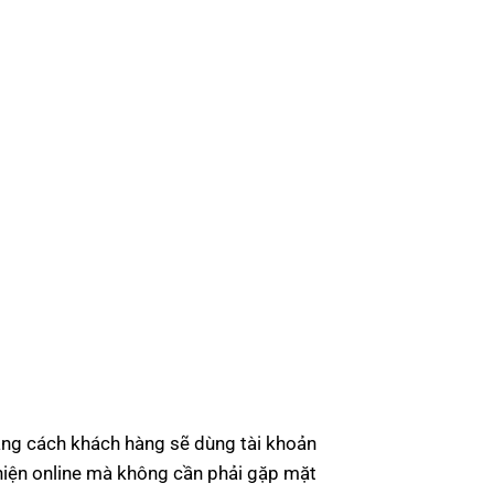
 bằng cách khách hàng sẽ dùng tài khoản
c hiện online mà không cần phải gặp mặt