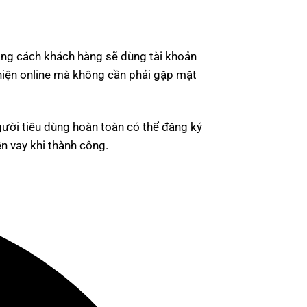
 bằng cách khách hàng sẽ dùng tài khoản
c hiện online mà không cần phải gặp mặt
Người tiêu dùng hoàn toàn có thể đăng ký
ền vay khi thành công.