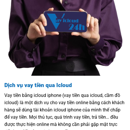
Dịch vụ vay tiền qua Icloud
Vay tiền bằng icloud iphone (vay tiền qua icloud, cầm đồ
icloud) là một dịch vụ cho vay tiền online bằng cách khách
hàng sẽ dùng tài khoản icloud iphone của mình thế chấp
để vay tiền. Mọi thủ tục, quá trình vay tiền, trả tiền… đều
được thực hiện online mà không cần phải gặp mặt trực