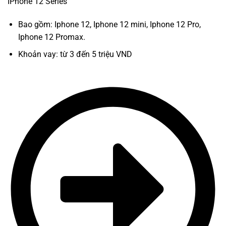
IPhone 12 Series
Bao gồm: Iphone 12, Iphone 12 mini, Iphone 12 Pro,
Iphone 12 Promax.
Khoản vay: từ 3 đến 5 triệu VND