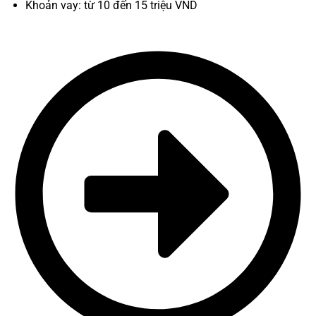
Khoản vay: từ 10 đến 15 triệu VND