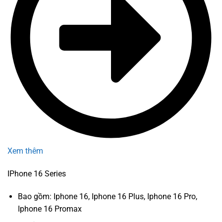
Xem thêm
IPhone 16 Series
Bao gồm: Iphone 16, Iphone 16 Plus, Iphone 16 Pro,
Iphone 16 Promax