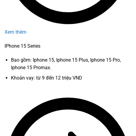
Xem thêm
IPhone 15 Series
Bao gồm: Iphone 15, Iphone 15 Plus, Iphone 15 Pro,
Iphone 15 Promax.
Khoản vay: từ 9 đến 12 triệu VND