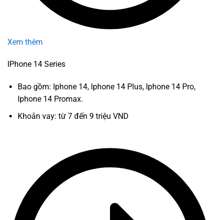
Xem thêm
IPhone 14 Series
Bao gồm: Iphone 14, Iphone 14 Plus, Iphone 14 Pro,
Iphone 14 Promax.
Khoản vay: từ 7 đến 9 triệu VND