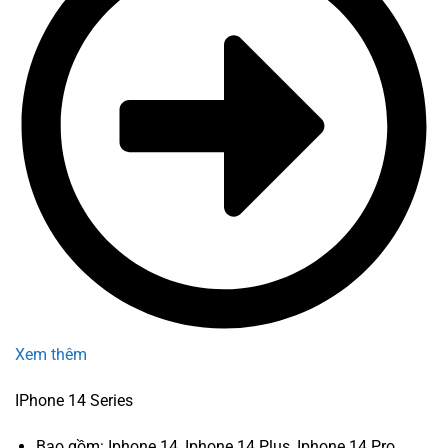
Xem thêm
IPhone 14 Series
Bao gồm: Iphone 14, Iphone 14 Plus, Iphone 14 Pro,