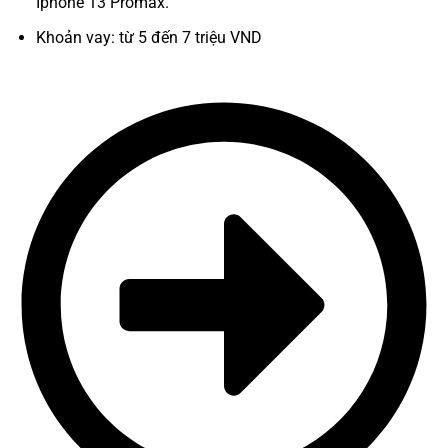
Iphone 13 Promax.
Khoản vay: từ 5 đến 7 triệu VND