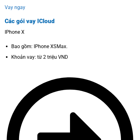
Vay ngay
Các gói vay ICloud
IPhone X
Bao gồm: IPhone XSMax.
Khoản vay: từ 2 triệu VND