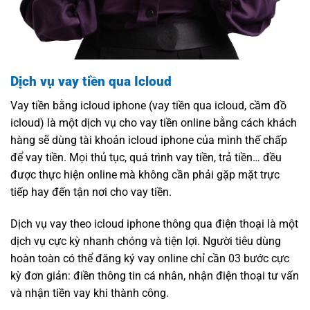
Dịch vụ vay tiền qua Icloud
Vay tiền bằng icloud iphone (vay tiền qua icloud, cầm đồ
icloud) là một dịch vụ cho vay tiền online bằng cách khách
hàng sẽ dùng tài khoản icloud iphone của mình thế chấp
để vay tiền. Mọi thủ tục, quá trình vay tiền, trả tiền… đều
được thực hiện online mà không cần phải gặp mặt trực
tiếp hay đến tận nơi cho vay tiền.
Dịch vụ vay theo icloud iphone thông qua điện thoại là một
dịch vụ cực kỳ nhanh chóng và tiện lợi. Người tiêu dùng
hoàn toàn có thể đăng ký vay online chỉ cần 03 bước cực
kỳ đơn giản: điền thông tin cá nhân, nhận điện thoại tư vấn
và nhận tiền vay khi thành công.