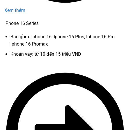
Xem thêm
IPhone 16 Series
Bao gồm: Iphone 16, Iphone 16 Plus, Iphone 16 Pro,
Iphone 16 Promax
Khoản vay: từ 10 đến 15 triệu VND