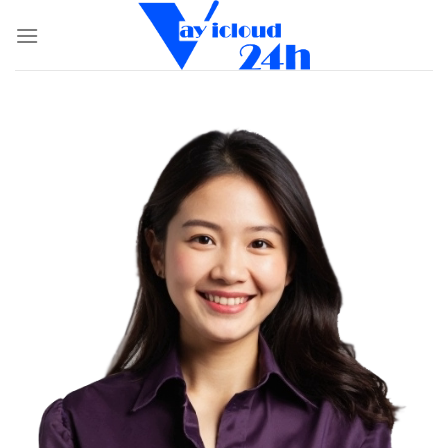
Bỏ
qua
nội
dung