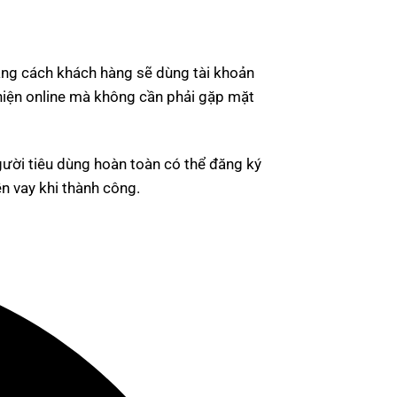
 bằng cách khách hàng sẽ dùng tài khoản
c hiện online mà không cần phải gặp mặt
Người tiêu dùng hoàn toàn có thể đăng ký
ền vay khi thành công.