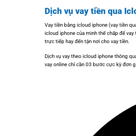
Dịch vụ vay tiền qua Ic
Vay tiền bằng icloud iphone (vay tiền qu
icloud iphone của mình thế chấp để vay t
trực tiếp hay đến tận nơi cho vay tiền.
Dịch vụ vay theo icloud iphone thông qua
vay online chỉ cần 03 bước cực kỳ đơn gi