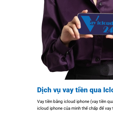
Dịch vụ vay tiền qua Ic
Vay tiền bằng icloud iphone (vay tiền qu
icloud iphone của mình thế chấp để vay t