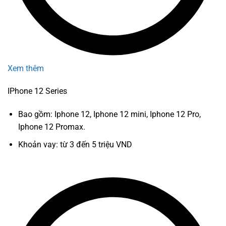
Xem thêm
IPhone 12 Series
Bao gồm: Iphone 12, Iphone 12 mini, Iphone 12 Pro,
Iphone 12 Promax.
Khoản vay: từ 3 đến 5 triệu VND