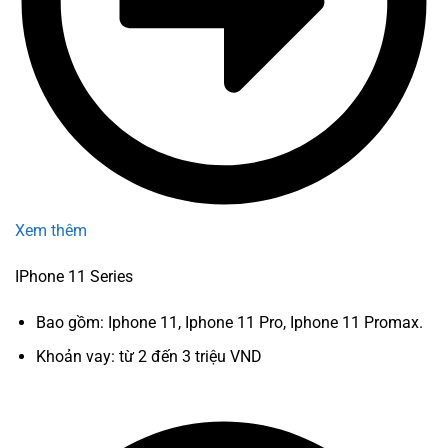
Xem thêm
IPhone 11 Series
Bao gồm: Iphone 11, Iphone 11 Pro, Iphone 11 Promax.
Khoản vay: từ 2 đến 3 triệu VND