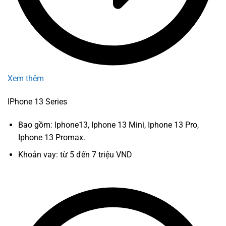
Xem thêm
IPhone 13 Series
Bao gồm: Iphone13, Iphone 13 Mini, Iphone 13 Pro,
Iphone 13 Promax.
Khoản vay: từ 5 đến 7 triệu VND