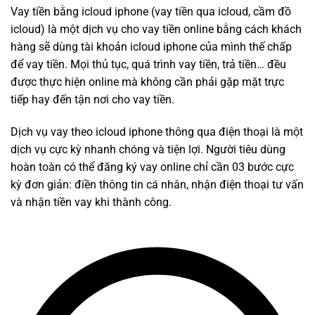
Vay tiền bằng icloud iphone (vay tiền qua icloud, cầm đồ
icloud) là một dịch vụ cho vay tiền online bằng cách khách
hàng sẽ dùng tài khoản icloud iphone của mình thế chấp
để vay tiền. Mọi thủ tục, quá trình vay tiền, trả tiền… đều
được thực hiện online mà không cần phải gặp mặt trực
tiếp hay đến tận nơi cho vay tiền.
Dịch vụ vay theo icloud iphone thông qua điện thoại là một
dịch vụ cực kỳ nhanh chóng và tiện lợi. Người tiêu dùng
hoàn toàn có thể đăng ký vay online chỉ cần 03 bước cực
kỳ đơn giản: điền thông tin cá nhân, nhận điện thoại tư vấn
và nhận tiền vay khi thành công.