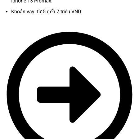
Iphone 13 Promax.
Khoản vay: từ 5 đến 7 triệu VND