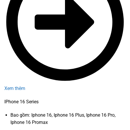
Xem thêm
IPhone 16 Series
Bao gồm: Iphone 16, Iphone 16 Plus, Iphone 16 Pro,
Iphone 16 Promax