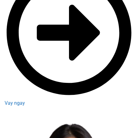
Vay ngay