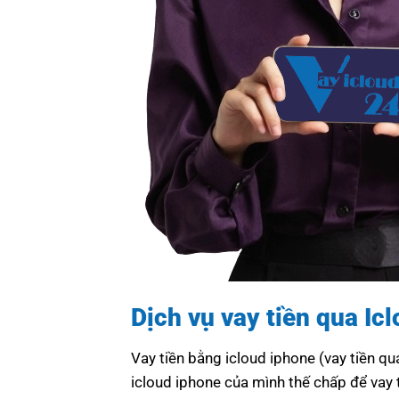
Dịch vụ vay tiền qua Ic
Vay tiền bằng icloud iphone (vay tiền qu
icloud iphone của mình thế chấp để vay t