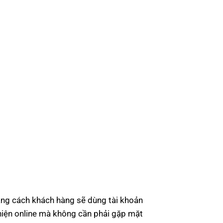
 bằng cách khách hàng sẽ dùng tài khoản
c hiện online mà không cần phải gặp mặt