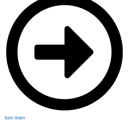
Xem thêm