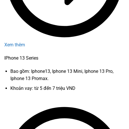
Xem thêm
IPhone 13 Series
Bao gồm: Iphone13, Iphone 13 Mini, Iphone 13 Pro,
Iphone 13 Promax.
Khoản vay: từ 5 đến 7 triệu VND