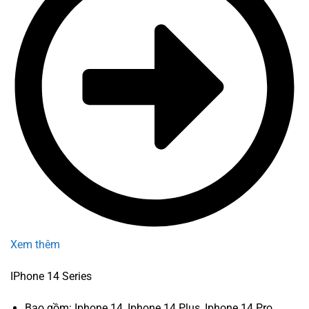
Xem thêm
IPhone 14 Series
Bao gồm: Iphone 14, Iphone 14 Plus, Iphone 14 Pro,