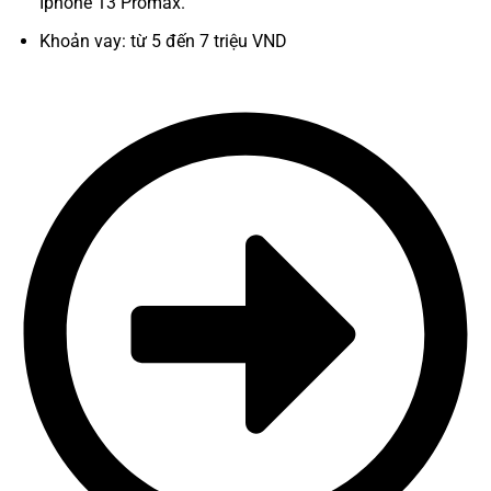
Iphone 13 Promax.
Khoản vay: từ 5 đến 7 triệu VND