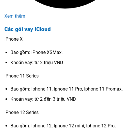
Xem thêm
Các gói vay ICloud
IPhone X
Bao gồm: IPhone XSMax.
Khoản vay: từ 2 triệu VND
IPhone 11 Series
Bao gồm: Iphone 11, Iphone 11 Pro, Iphone 11 Promax.
Khoản vay: từ 2 đến 3 triệu VND
IPhone 12 Series
Bao gồm: Iphone 12, Iphone 12 mini, Iphone 12 Pro,