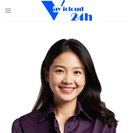
Bỏ
qua
nội
dung