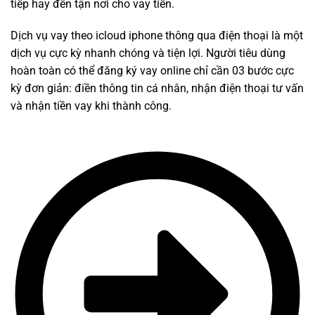
tiếp hay đến tận nơi cho vay tiền.
Dịch vụ vay theo icloud iphone thông qua điện thoại là một
dịch vụ cực kỳ nhanh chóng và tiện lợi. Người tiêu dùng
hoàn toàn có thể đăng ký vay online chỉ cần 03 bước cực
kỳ đơn giản: điền thông tin cá nhân, nhận điện thoại tư vấn
và nhận tiền vay khi thành công.