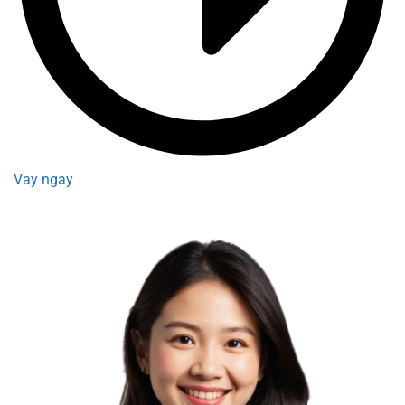
Vay ngay