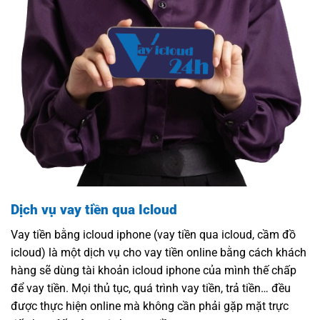
Dịch vụ vay tiền qua Icloud
Vay tiền bằng icloud iphone (vay tiền qua icloud, cầm đồ
icloud) là một dịch vụ cho vay tiền online bằng cách khách
hàng sẽ dùng tài khoản icloud iphone của mình thế chấp
để vay tiền. Mọi thủ tục, quá trình vay tiền, trả tiền… đều
được thực hiện online mà không cần phải gặp mặt trực