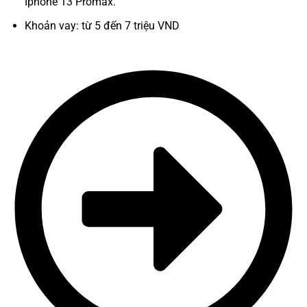
Iphone 13 Promax.
Khoản vay: từ 5 đến 7 triệu VND