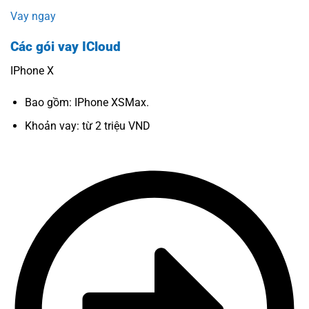
Vay ngay
Các gói vay ICloud
IPhone X
Bao gồm: IPhone XSMax.
Khoản vay: từ 2 triệu VND