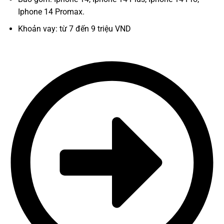
Iphone 14 Promax.
Khoản vay: từ 7 đến 9 triệu VND