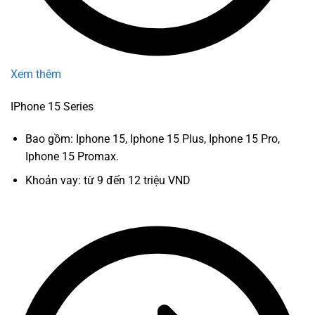
Xem thêm
IPhone 15 Series
Bao gồm: Iphone 15, Iphone 15 Plus, Iphone 15 Pro,
Iphone 15 Promax.
Khoản vay: từ 9 đến 12 triệu VND