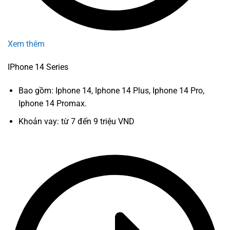
Xem thêm
IPhone 14 Series
Bao gồm: Iphone 14, Iphone 14 Plus, Iphone 14 Pro,
Iphone 14 Promax.
Khoản vay: từ 7 đến 9 triệu VND