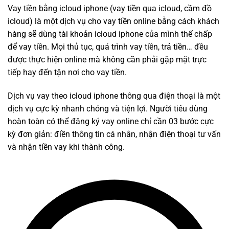
Vay tiền bằng icloud iphone (vay tiền qua icloud, cầm đồ
icloud) là một dịch vụ cho vay tiền online bằng cách khách
hàng sẽ dùng tài khoản icloud iphone của mình thế chấp
để vay tiền. Mọi thủ tục, quá trình vay tiền, trả tiền… đều
được thực hiện online mà không cần phải gặp mặt trực
tiếp hay đến tận nơi cho vay tiền.
Dịch vụ vay theo icloud iphone thông qua điện thoại là một
dịch vụ cực kỳ nhanh chóng và tiện lợi. Người tiêu dùng
hoàn toàn có thể đăng ký vay online chỉ cần 03 bước cực
kỳ đơn giản: điền thông tin cá nhân, nhận điện thoại tư vấn
và nhận tiền vay khi thành công.