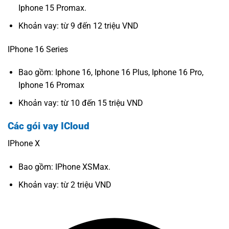
Iphone 15 Promax.
Khoản vay: từ 9 đến 12 triệu VND
IPhone 16 Series
Bao gồm: Iphone 16, Iphone 16 Plus, Iphone 16 Pro,
Iphone 16 Promax
Khoản vay: từ 10 đến 15 triệu VND
Các gói vay ICloud
IPhone X
Bao gồm: IPhone XSMax.
Khoản vay: từ 2 triệu VND