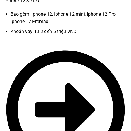
IPhone 12 Series
Bao gồm: Iphone 12, Iphone 12 mini, Iphone 12 Pro,
Iphone 12 Promax.
Khoản vay: từ 3 đến 5 triệu VND