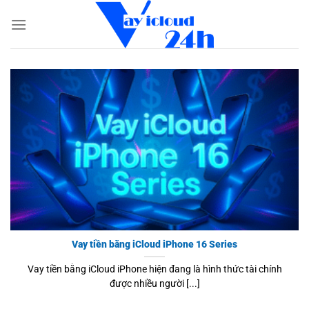
Bỏ
qua
nội
dung
Vay tiền bằng iCloud iPhone 16 Series
Vay tiền bằng iCloud iPhone hiện đang là hình thức tài chính
được nhiều người [...]