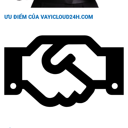
ƯU ĐIỂM CỦA VAYICLOUD24H.COM