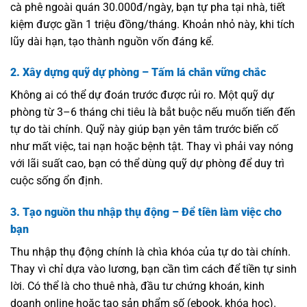
cà phê ngoài quán 30.000đ/ngày, bạn tự pha tại nhà, tiết
kiệm được gần 1 triệu đồng/tháng. Khoản nhỏ này, khi tích
lũy dài hạn, tạo thành nguồn vốn đáng kể.
2. Xây dựng quỹ dự phòng – Tấm lá chắn vững chắc
Không ai có thể dự đoán trước được rủi ro. Một quỹ dự
phòng từ 3–6 tháng chi tiêu là bắt buộc nếu muốn tiến đến
tự do tài chính. Quỹ này giúp bạn yên tâm trước biến cố
như mất việc, tai nạn hoặc bệnh tật. Thay vì phải vay nóng
với lãi suất cao, bạn có thể dùng quỹ dự phòng để duy trì
cuộc sống ổn định.
3. Tạo nguồn thu nhập thụ động – Để tiền làm việc cho
bạn
Thu nhập thụ động chính là chìa khóa của tự do tài chính.
Thay vì chỉ dựa vào lương, bạn cần tìm cách để tiền tự sinh
lời. Có thể là cho thuê nhà, đầu tư chứng khoán, kinh
doanh online hoặc tạo sản phẩm số (ebook, khóa học).