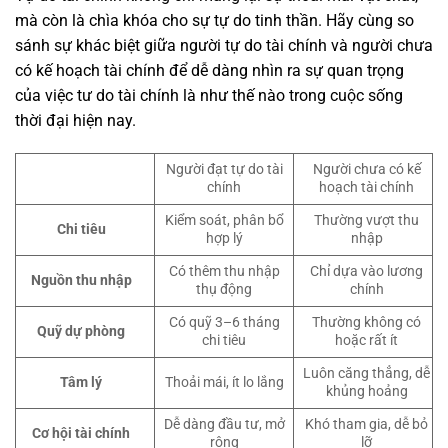
mà còn là chìa khóa cho sự tự do tinh thần. Hãy cùng so
sánh sự khác biệt giữa người tự do tài chính và người chưa
có kế hoạch tài chính để dễ dàng nhìn ra sự quan trọng
của việc tư do tài chính là như thế nào trong cuộc sống
thời đại hiện nay.
Người đạt tự do tài
Người chưa có kế
chính
hoạch tài chính
Kiểm soát, phân bổ
Thường vượt thu
Chi tiêu
hợp lý
nhập
Có thêm thu nhập
Chỉ dựa vào lương
Nguồn thu nhập
thụ động
chính
Có quỹ 3–6 tháng
Thường không có
Quỹ dự phòng
chi tiêu
hoặc rất ít
Luôn căng thẳng, dễ
Tâm lý
Thoải mái, ít lo lắng
khủng hoảng
Dễ dàng đầu tư, mở
Khó tham gia, dễ bỏ
Cơ hội tài chính
rộng
lỡ