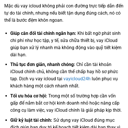
Mặc dù vay icloud không phải con đường trực tiếp dẫn đến
tự do tài chính, nhưng nếu biết tận dụng đúng cách, nó có
thể là bước đệm khôn ngoan.
Giúp cân đối tài chính ngắn hạn:
Khi bất ngờ phát sinh
chi phí như học tập, y tế, sửa chữa thiết bị, vay iCloud
giúp bạn xử lý nhanh mà không động vào quỹ tiết kiệm
dài hạn.
Thủ tục đơn giản, nhanh chóng:
Chỉ cần tài khoản
iCloud chính chủ, không cần thế chấp hay hồ sơ phức
tạp. Dịch vụ vay icloud tại
vayicloud24h
luôn phục vụ
khách hàng một cách nhanh nhất.
Tối ưu hóa cơ hội:
Trong một số trường hợp cần vốn
gấp để nắm bắt cơ hội kinh doanh nhỏ hoặc nâng cấp
công cụ làm việc, vay iCloud chính là giải pháp kịp thời.
Giữ kỷ luật tài chính:
Sử dụng vay iCloud đúng mục
đích giúp bạn duy trì kế hoạch tiết kiệm dài hạn thay vì